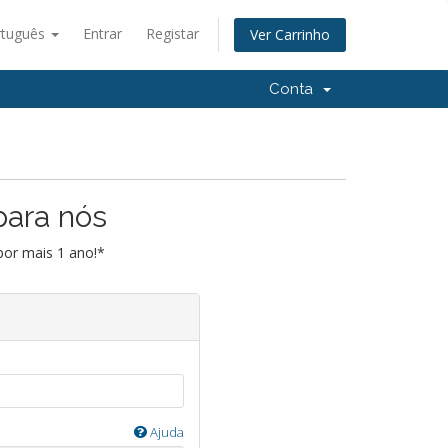
rtuguês
Entrar
Registar
Ver Carrinho
Conta
para nós
por mais 1 ano!*
Ajuda