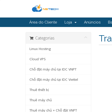
Área do Cliente
Loja
Anúncios
B
Tra
Categorias
Linux Hosting
Cloud VPS
Chỗ đặt máy chủ tại IDC VNPT
Chỗ đặt máy chủ tại IDC Viettel
Thuê thiết bị
Thuê máy chủ
Thuê máy chủ + Chỗ đặt VNPT