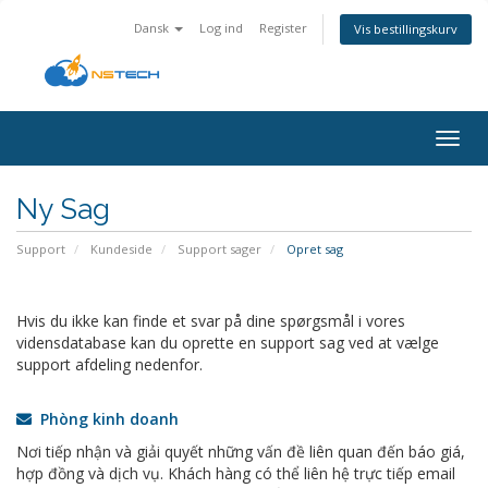
Dansk
Log ind
Register
Vis bestillingskurv
Togg
navig
Ny Sag
Support
Kundeside
Support sager
Opret sag
Hvis du ikke kan finde et svar på dine spørgsmål i vores
vidensdatabase kan du oprette en support sag ved at vælge
support afdeling nedenfor.
Phòng kinh doanh
Nơi tiếp nhận và giải quyết những vấn đề liên quan đến báo giá,
hợp đồng và dịch vụ. Khách hàng có thể liên hệ trực tiếp email