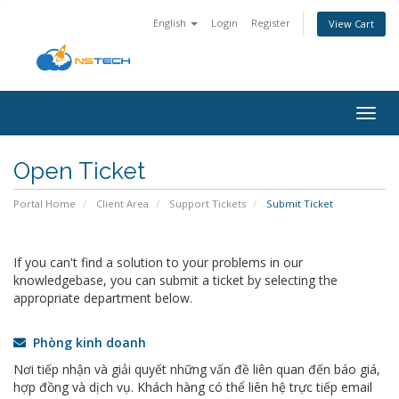
English
Login
Register
View Cart
Togg
navig
Open Ticket
Portal Home
Client Area
Support Tickets
Submit Ticket
If you can't find a solution to your problems in our
knowledgebase, you can submit a ticket by selecting the
appropriate department below.
Phòng kinh doanh
Nơi tiếp nhận và giải quyết những vấn đề liên quan đến báo giá,
hợp đồng và dịch vụ. Khách hàng có thể liên hệ trực tiếp email