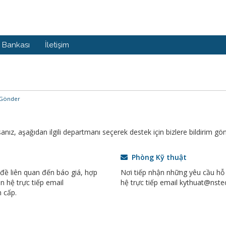
i Bankası
İletişim
 Gönder
z, aşağıdan ilgili departmanı seçerek destek için bizlere bildirim gönd
Phòng Kỹ thuật
 đề liên quan đến báo giá, hợp
Nơi tiếp nhận những yêu cầu hỗ 
n hệ trực tiếp email
hệ trực tiếp email kythuat@nste
 cấp.