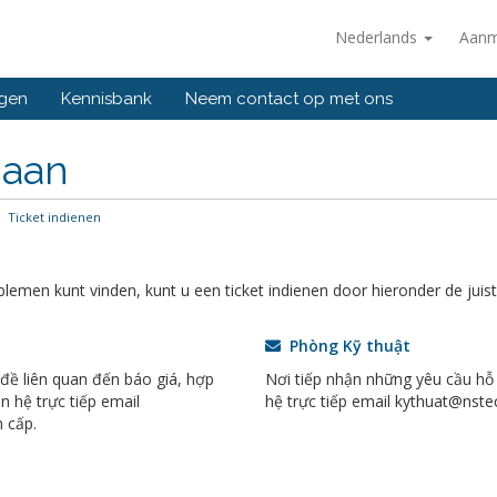
Nederlands
Aanm
ngen
Kennisbank
Neem contact op met ons
 aan
Ticket indienen
emen kunt vinden, kunt u een ticket indienen door hieronder de juiste
Phòng Kỹ thuật
 đề liên quan đến báo giá, hợp
Nơi tiếp nhận những yêu cầu hỗ 
n hệ trực tiếp email
hệ trực tiếp email kythuat@nste
 cấp.